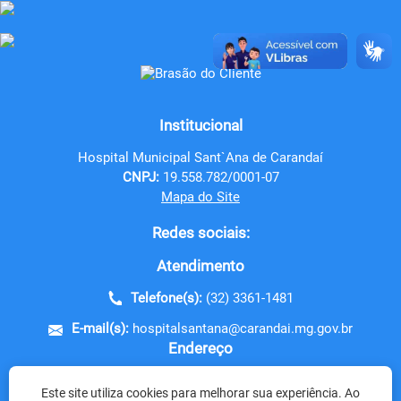
Institucional
Hospital Municipal Sant`Ana de Carandaí
CNPJ:
19.558.782/0001-07
Mapa do Site
Redes sociais:
Atendimento
Telefone(s):
(32) 3361-1481
E-mail(s):
hospitalsantana@carandai.mg.gov.br
Endereço
Rua Coletor Clóvis Teixeira de Carvalho, nº 250
Este site utiliza cookies para melhorar sua experiência. Ao
CEP: 36.280-000 - Carandaí / MG